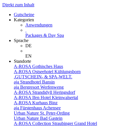
Direkt zum Inhalt
Gutscheine
Kategorien
Anwendungen
Packages & Day Spa
Sprache
DE
EN
Standorte
A-ROSA Gothisches Haus
A-ROSA Ostseehotel Kühlungsborn
.GUTSCHEIN- & SPA-WELT.
aja Strandhotel Bansin
aja Bergresort Werfenweng
A-ROSA Strandidyll Heringsdorf
A-ROSA Ifen Hotel Kleinwalsertal
A-ROSA Kurhaus Binz
aja Fürstenhaus Achensee
Urban Nature St. Peter-Ording
Urban Nature Bad Gastein
A-ROSA Collection Straubinger Grand Hotel