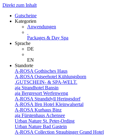
Direkt zum Inhalt
Gutscheine
Kategorien
Anwendungen
Packages & Day Spa
Sprache
DE
EN
Standorte
A-ROSA Gothisches Haus
A-ROSA Ostseehotel Kühlungsborn
.GUTSCHEIN- & SPA-WELT.
aja Strandhotel Bansin
aja Bergresort Werfenweng
A-ROSA Strandidyll Heringsdorf
A-ROSA Ifen Hotel Kleinwalsertal
A-ROSA Kurhaus Binz
aja Fürstenhaus Achensee
Urban Nature St. Peter-Ording
Urban Nature Bad Gastein
A-ROSA Collection Straubinger Grand Hotel